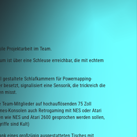
gile Projektarbeit im Team.
um ist über eine Schleuse erreichbar, die mit echtem
ll gestaltete Schlafkammern für Powernapping-
 besetzt, signalisiert eine Sensorik, die trickreich die
en misst.
 Team-Mitglieder auf hochauflösenden 75 Zoll
es-Konsolen auch Retrogaming mit NES oder Atari
en wie NES und Atari 2600 gesprochen werden sollen,
riffe sind Kult)
ank eines großzügig ausgestatteten Tisches mit