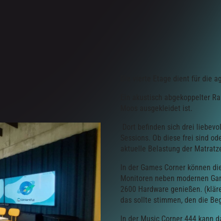
Die vierte Etage dient für die a
Ein akustisch abgekoppelter Ra
Moos ausgekleidet ist.
Dort befinden sich drei liebevo
Sessions. Ob diese frei sind oder
aktuelle Belastung der Matratz
In der Games Corner können die
Monitoren neben modernen Gam
2600 Hardware genießen. (klär
das sollte stimmen, den die Beg
In der Music Corner 444 kann d