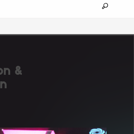
on &
on