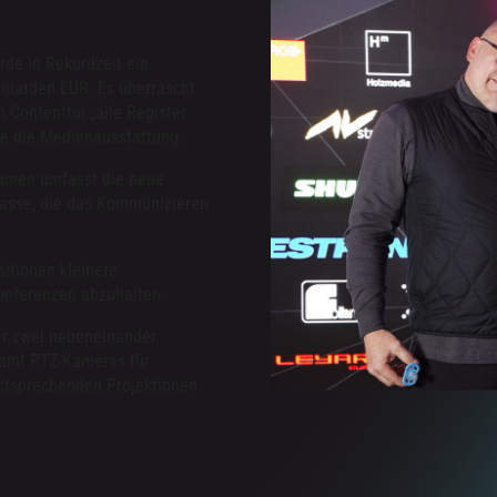
rde in Rekordzeit ein
illiarden EUR. Es überrascht
 Contentful „alle Register
te die Medienausstattung.
̈umen umfasst die neue
lasse, die das Kommunizieren
sitionen kleinere
onferenzen abzuhalten.
r zwei nebeneinander
samt PTZ-Kameras für
ntsprechenden Projektionen