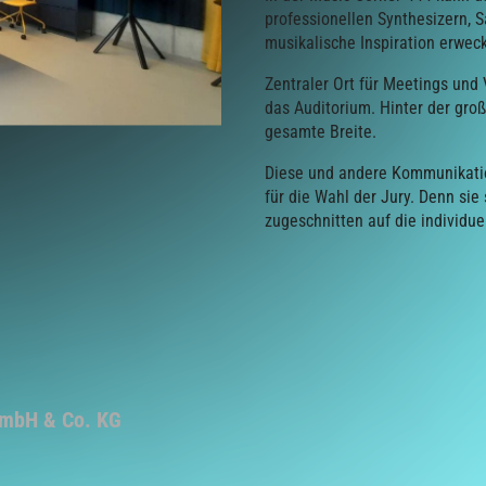
professionellen Synthesizern, 
musikalische Inspiration erwec
Zentraler Ort für Meetings un
das Auditorium. Hinter der groß
gesamte Breite.
Diese und andere Kommunikatio
für die Wahl der Jury. Denn sie s
zugeschnitten auf die individu
GmbH & Co. KG