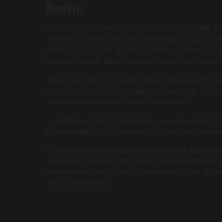
Berlin
Aus Startup Contentful, Anbieter von headless CMS, wu
mächtiges „Unicorn“ mit einer Bewertung von ca. 2,5 M
daher kaum, dass für den neuen Berliner Firmensitz von
gezogen“ wurden. Media Integreat plante und realisier
Neben rund 100 verschieden großen Videokonferenzra
Geschäftszentrale mehrere Spezialbereiche der Extrak
auf unterschiedlichsten Ebenen ermöglichen:
So bietet das Café die Möglichkeit, an wechselnden Po
Zusammenkünfte für Workshops, Seminare und Videok
Im sogenannten Workshop Room können die Mitarbeite
installierte Panasonic Ultra Short Throw Projektionen 
Videokonferenzen nutzen und besonders nah an den e
Details präsentieren.