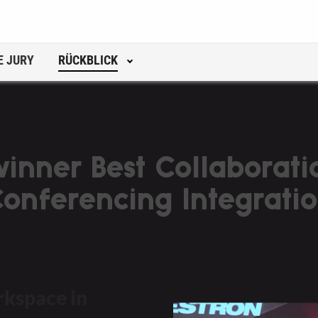
E JURY
RÜCKBLICK
inner Best Collaborati
onferencing Integrati
kspace in