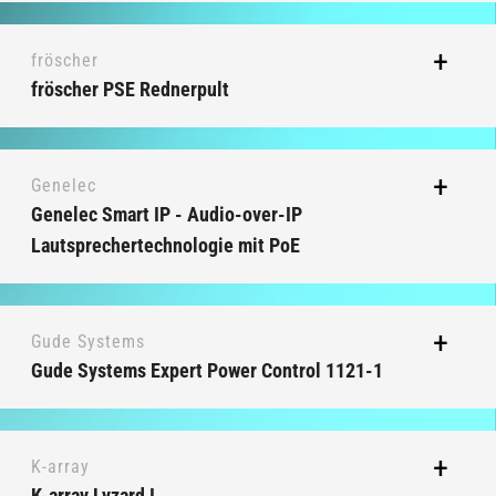
fröscher
fröscher PSE Rednerpult
Genelec
Genelec Smart IP - Audio-over-IP
Lautsprechertechnologie mit PoE
Gude Systems
Gude Systems Expert Power Control 1121-1
K-array
K-array Lyzard I