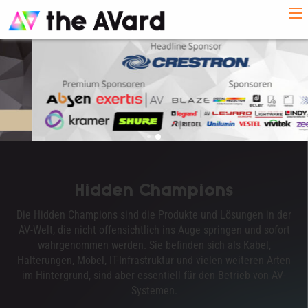
Hidden Champions
Die Hidden Champions sind die Produkte und Lösungen in der
AV-Welt, die nicht offensichtlich ins Auge springen und sofort
wahrgenommen werden. Sie befinden sich als Kabel,
Halterungen, Möbel, IT-Infrastruktur und vielen weiteren Arten
im Hintergrund, sind aber essentiell für den Betrieb von AV-
Systemen.