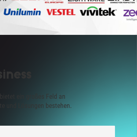
siness
bietet ein großes Feld an
te und Lösungen bestehen.