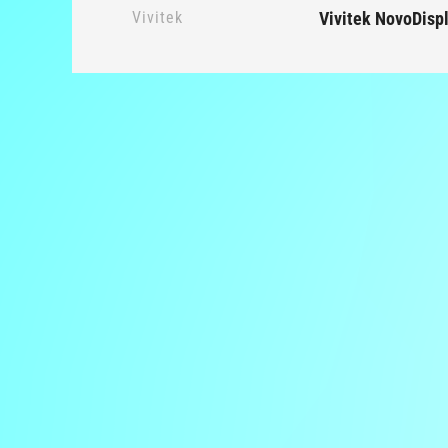
Vivitek
Vivitek NovoDispl