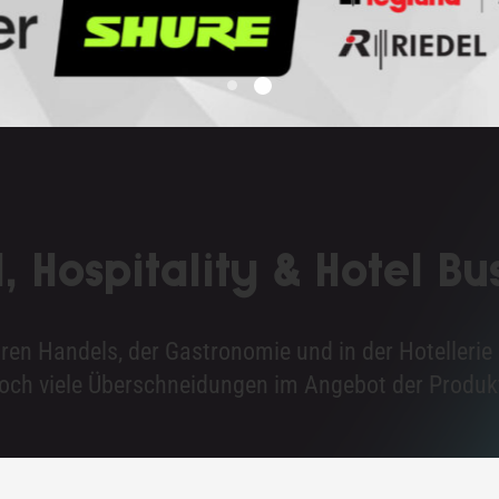
l, Hospitality & Hotel Bu
ren Handels, der Gastronomie und in der Hotellerie 
och viele Überschneidungen im Angebot der Produk