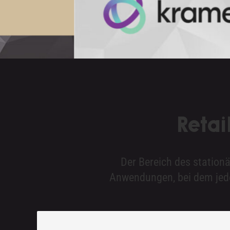
Retai
Der Bereich des stationä
Anwendungen, bei dem jed