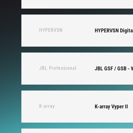
HYPERVSN
HYPERVSN Digital
JBL Professional
JBL GSF / GSB - 
K-array
K-array Vyper II