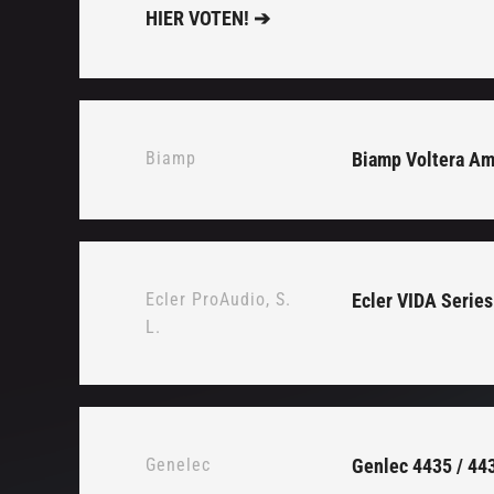
HIER VOTEN! ➔
Biamp
Biamp Voltera Amp
Ecler ProAudio, S.
Ecler VIDA Series
L.
Genelec
Genlec 4435 / 44