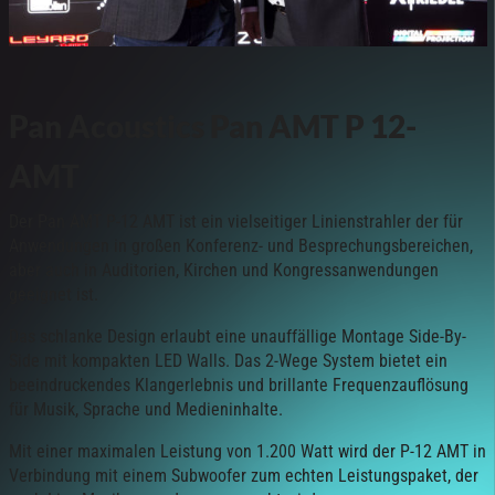
Pan Acoustics Pan AMT P 12-
AMT
Der Pan AMT P-12 AMT ist ein vielseitiger Linienstrahler der für
Anwendungen in großen Konferenz- und Besprechungsbereichen,
aber auch in Auditorien, Kirchen und Kongressanwendungen
geeignet ist.
Das schlanke Design erlaubt eine unauffällige Montage Side-By-
Side mit kompakten LED Walls. Das 2-Wege System bietet ein
beeindruckendes Klangerlebnis und brillante Frequenzauflösung
für Musik, Sprache und Medieninhalte.
Mit einer maximalen Leistung von 1.200 Watt wird der P-12 AMT in
Verbindung mit einem Subwoofer zum echten Leistungspaket, der