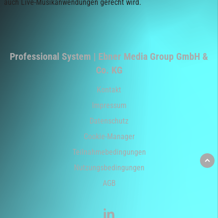
auch Live-Musikanwendungen gerecht wird.
Professional System | Ebner Media Group GmbH &
Co. KG
Kontakt
Impressum
Datenschutz
Cookie-Manager
Teilnahmebedingungen
Nutzungsbedingungen
AGB