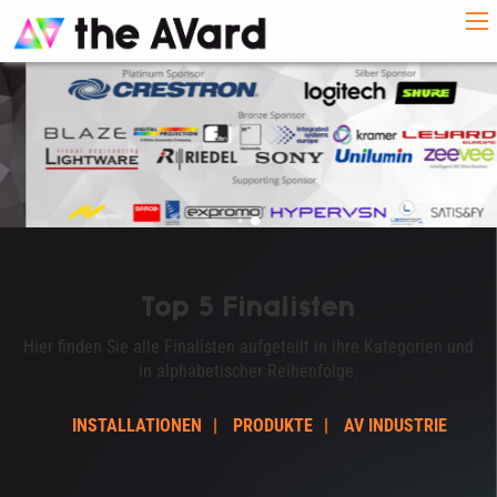
Top 5 Finalisten
Hier finden Sie alle Finalisten aufgeteilt in ihre Kategorien und
in alphabetischer Reihenfolge.
INSTALLATIONEN
PRODUKTE
AV INDUSTRIE