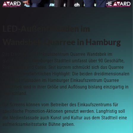
LED-Außenfassaden im
Wandsbek
Quarree
in Hamburg
Das Erlebnis- und Einkaufszentrum Quarree Wandsbek im
gleichnamigen Hamburger Stadtteil umfasst über 90 Geschäfte,
Restaurants und Cafés. Seit kurzem schmückt sich das Quarree
mit einem wortwörtlichen Highlight: Die beiden dreidimensionalen
LED-Außenfassaden im Hamburger Einkaufszentrum Quarree
Wandsbek sind in ihrer Größe und Auflösung bislang einzigartig in
Deutschland.
Die Screens können vom Betreiber des Einkaufszentrums für
spezifische Promotion-Aktionen genutzt werden. Langfristig soll
die Medienfassade auch Kunst und Kultur aus dem Stadtteil eine
aufmerksamkeitsstarke Bühne geben.