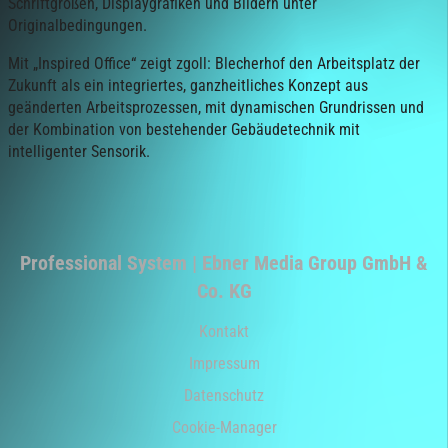
Schriftgrößen, Displaygrafiken und Bildern unter
Originalbedingungen.
Mit „Inspired Office“ zeigt zgoll: Blecherhof den Arbeitsplatz der
Zukunft als ein integriertes, ganzheitliches Konzept aus
geänderten Arbeitsprozessen, mit dynamischen Grundrissen und
der Kombination von bestehender Gebäudetechnik mit
intelligenter Sensorik.
Professional System | Ebner Media Group GmbH &
Co. KG
Kontakt
Impressum
Datenschutz
Cookie-Manager