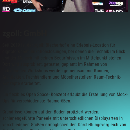
zgoll: GmbH
Seit 2019 ist der zgoll: Blecherhof eine Erlebnis-Location für
digitale Kommunikationslösungen, bei denen die Technik im Blick
und der Mensch mit seinen Bedürfnissen im Mittelpunkt stehen.
Dort wird ausprobiert, getestet, geplant: Im Rahmen von
individuellen Workshops werden gemeinsam mit Kunden,
Architekten, Fachhändlern und Möbelherstellern Raum-Technik-
Konzepte erarbeitet.
Ein flexibles Open Space- Konzept erlaubt die Erstellung von Mock-
Ups für verschiedenste Raumgrößen.
Grundrisse können auf den Boden projiziert werden,
schienengeführte Paneele mit unterschiedlichen Displayarten in
verschiedenen Größen ermöglichen den Darstellungsvergleich von