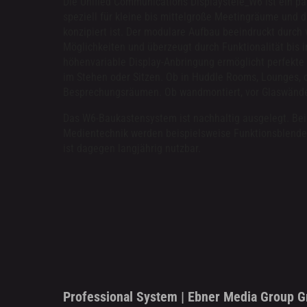
Die Unified Communications Displaystele_W6 ist ein pa
speziell für kleine bis mittelgroße Meetingräume und 
konzipiert ist. Der modulare Aufbau beeindruckt durch vi
Möglichkeiten und überzeugt durch Funktionalität bis in
höhenvariable Display-Anbringung ermöglicht perfekte
im Stehen oder Sitzen. Ob in Huddle Rooms, Lounges, o
Besprechungsräumen. Ob wandmontiert, vor Glaswände
Das W6-Baukastensystem ist nachhaltig ausgelegt. Be
Medientechnik werden beispielsweise Funktionsblend
ist dagegen langjährig nutzbar.
Professional System | Ebner Media Group 