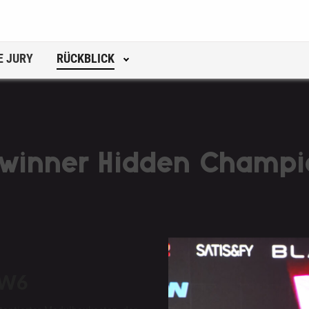
E JURY
RÜCKBLICK
winner Hidden Champi
_W6