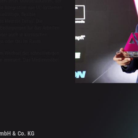
tentierter Modulbaukasten, der
die Integration von UC-Systemen
elfältige, flexible
s kleinste Detail. Die
 Bedingungen für das Arbeiten
der auch in klassischen
n oder frei im Raum.
im Wechsel der schnelllebigen
en erneuert. Das Medienmöbel
GmbH & Co. KG