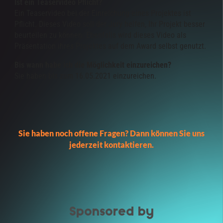
Ist ein Teaservideo Pflicht?
Ein Teaservideo bei der Einreichung eines Projektes ist
Pflicht. Dieses Video soll der Jury helfen, Ihr Projekt besser
beurteilen zu können. Ebenfalls wird dieses Video als
Präsentation ihres Projektes auf dem Award selbst genutzt.
Bis wann habe ich die Möglichkeit einzureichen?
Sie haben bis zum 16.05.2021 einzureichen.
Sie haben noch offene Fragen? Dann können Sie uns
jederzeit kontaktieren.
Sponsored by