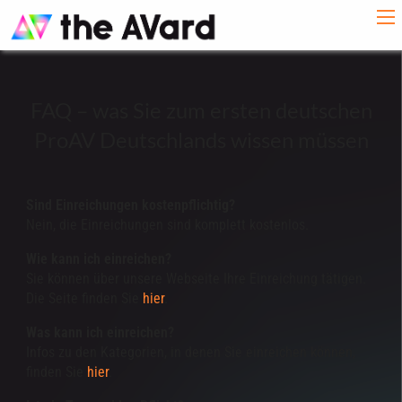
FAQ – was Sie zum ersten deutschen
ProAV Deutschlands wissen müssen
Sind Einreichungen kostenpflichtig?
Nein, die Einreichungen sind komplett kostenlos.
Wie kann ich einreichen?
Sie können über unsere Webseite Ihre Einreichung tätigen.
Die Seite finden Sie
hier
.
Was kann ich einreichen?
Infos zu den Kategorien, in denen Sie einreichen können,
finden Sie
hier
.