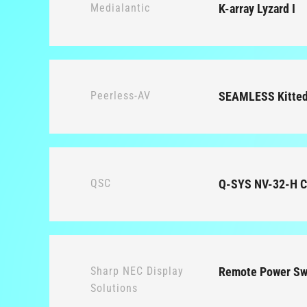
Medialantic
K-array Lyzard I
Peerless-AV
SEAMLESS Kitted
QSC
Q-SYS NV-32-H C
Sharp NEC Display
Remote Power Sw
Solutions