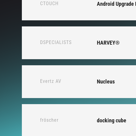
CTOUCH
Android Upgrade
DSPECIALISTS
HARVEY®
Evertz AV
Nucleus
fröscher
docking cube