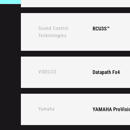
Sound Control
RCU3S™
Technologies
VIDELCO
Datapath Fx4
Yamaha
YAMAHA ProVisio