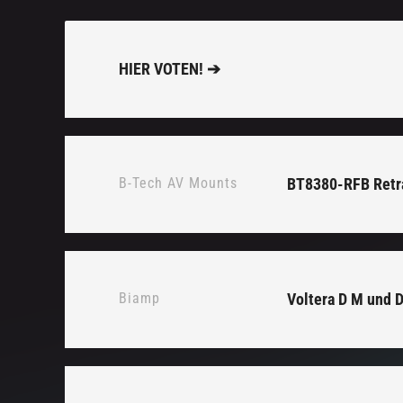
HIER VOTEN! ➔
B-Tech AV Mounts
BT8380-RFB Retra
Biamp
Voltera D M und D